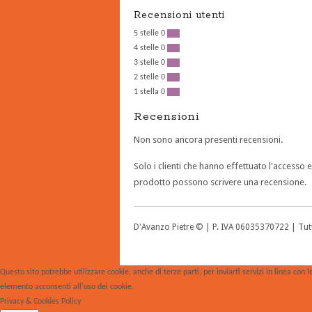
Recensioni utenti
5 stelle
0
0 %
4 stelle
0
0 %
3 stelle
0
0 %
2 stelle
0
0 %
1 stella
0
0 %
Recensioni
Non sono ancora presenti recensioni.
Solo i clienti che hanno effettuato l'accesso
prodotto possono scrivere una recensione.
D'Avanzo Pietre © | P. IVA 06035370722 | Tutti
Questo sito potrebbe utilizzare cookie, anche di terze parti, per inviarti servizi in linea con
elemento acconsenti all'uso dei cookie.
Accetta
Privacy & Cookies Policy