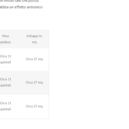
a in modo tale che possa
i abbia un effetto armonico
Peso
Sviluppo in
pedana
mq
Circa 11
Circa 27 mq
quintali
Circa 11
Circa 27 mq
quintali
Circa 11
Circa 27 mq
quintali