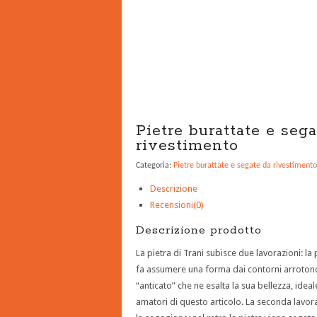
Pietre burattate e seg
rivestimento
Categoria:
Pietre burattate e segate da rivestimento
Descrizione
Recensioni(0)
Descrizione prodotto
La pietra di Trani subisce due lavorazioni: la 
fa assumere una forma dai contorni arrotond
“anticato” che ne esalta la sua bellezza, ideale
amatori di questo articolo. La seconda lavora