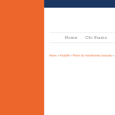
Home
Chi Siamo
Home
»
Prodotti
»
Pietre da rivestimento lavorate
»