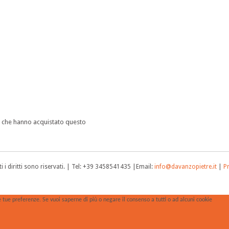
 e che hanno acquistato questo
 i diritti sono riservati. | Tel: +39 3458541435 |Email:
info@davanzopietre.it
|
Pr
 le tue preferenze. Se vuoi saperne di più o negare il consenso a tutti o ad alcuni cookie
clicca