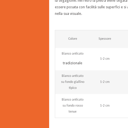
la segagione: nel retro la pietra viene segat
essere posata con facilità sulle superfici e s
nella sua visuale.
Colore
Spessore
Bianco anticato
1-2 cm
tradizionale
Bianco anticato
su fondo giallino
1-2 cm
tipico
Bianco anticato
su fondo rosso
1-2 cm
tenue