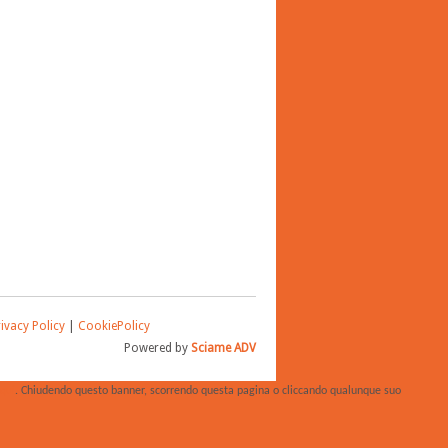
ivacy Policy
|
CookiePolicy
Powered by
Sciame ADV
 qui
. Chiudendo questo banner, scorrendo questa pagina o cliccando qualunque suo